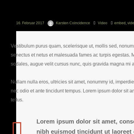
16. Februar 2017
Karsten Coincidence
Video
embed
,
vid
Vestibulum purus quam, scelerisque ut, mollis sed, nonumm
senectus et netus et malesuada fames ac turpis egestas.
sodales, augue velit cursus nunc, quis gravida magna mi a 
Nullam nulla eros, ultricies sit amet, nonummy id, imperd
nec odio et ante tincidunt tempus. Lorem ipsum dolor sit a
tellus.
Lorem ipsum dolor sit amet, cons
nibh euismod tincidunt ut laoreet