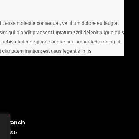
lit esse molestie consequat, vel illum dolore eu feugiat
ssim qui blandit praesent luptatum zzril delenit augue duis
ta nobis eleifend option congue nihil imperdiet doming id
aritatem insitam; est usus legentis in iis
 a Branch
RUAR 2017