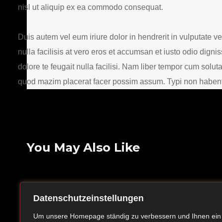
nisl ut aliquip ex ea commodo consequat.
Duis autem vel eum iriure dolor in hendrerit in vulputate ve
nulla facilisis at vero eros et accumsan et iusto odio digni
dolore te feugait nulla facilisi. Nam liber tempor cum solu
quod mazim placerat facer possim assum. Typi non habent cl
You May Also Like
Cautious Creative
Life on
Datenschutzeinstellungen
16. FEBRUAR 2017
16. FEB
Um unsere Homepage ständig zu verbessern und Ihnen ein