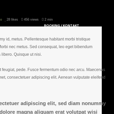
28
likes
456 views
2 min
eo
BOOKING / KONTAKT
y id, metus. Pellentesque habitant morbi tristique
 Morbi nec metus. Sed consequat, leo eget bibendum
libero. Quisque ut nisi.
iet feugiat, pede. Fusce fermentum odio nec arcu. Maecenas
met, consectetuer adipiscing elit. Aenean vulputate eleifend
ectetuer adipiscing elit, sed diam nonummy
 dolore magna aliquam erat volutpat wisi