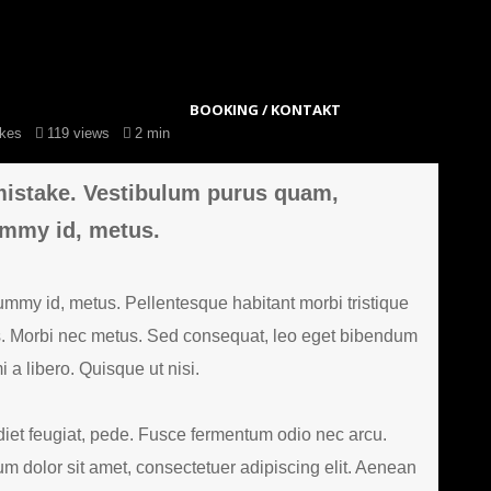
BOOKING / KONTAKT
ikes
119 views
2 min
 mistake. Vestibulum purus quam,
ummy id, metus.
ummy id, metus. Pellentesque habitant morbi tristique
s. Morbi nec metus. Sed consequat, leo eget bibendum
a libero. Quisque ut nisi.
rdiet feugiat, pede. Fusce fermentum odio nec arcu.
 dolor sit amet, consectetuer adipiscing elit. Aenean