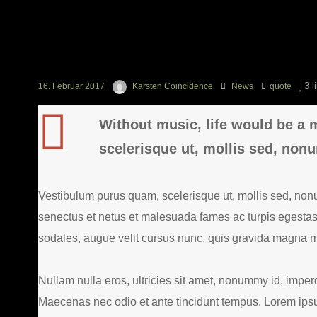
3
l
16. Februar 2017
Karsten Coincidence
News
quote
Without music, life would be a
scelerisque ut, mollis sed, non
Vestibulum purus quam, scelerisque ut, mollis sed, non
senectus et netus et malesuada fames ac turpis egesta
sodales, augue velit cursus nunc, quis gravida magna mi 
Nullam nulla eros, ultricies sit amet, nonummy id, impe
Maecenas nec odio et ante tincidunt tempus. Lorem ipsum