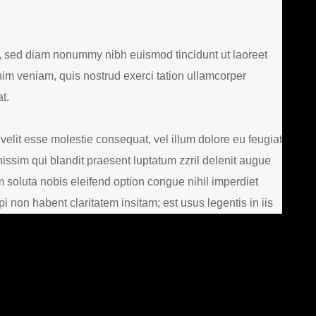
t, sed diam nonummy nibh euismod tincidunt ut laoreet
im veniam, quis nostrud exerci tation ullamcorper
t.
 velit esse molestie consequat, vel illum dolore eu feugiat
gnissim qui blandit praesent luptatum zzril delenit augue
um soluta nobis eleifend option congue nihil imperdiet
non habent claritatem insitam; est usus legentis in iis