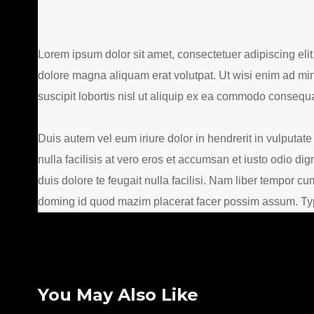
Lorem ipsum dolor sit amet, consectetuer adipiscing eli
dolore magna aliquam erat volutpat. Ut wisi enim ad min
suscipit lobortis nisl ut aliquip ex ea commodo consequa
Duis autem vel eum iriure dolor in hendrerit in vulputate
nulla facilisis at vero eros et accumsan et iusto odio di
duis dolore te feugait nulla facilisi. Nam liber tempor c
doming id quod mazim placerat facer possim assum. Typi 
You May Also Like