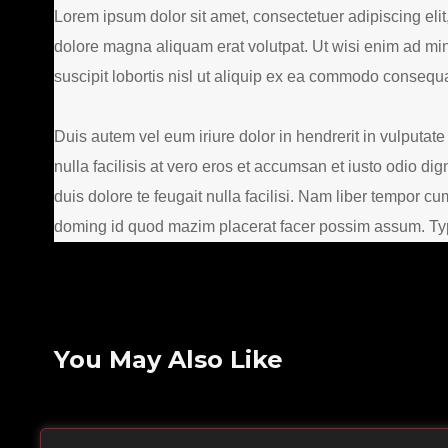
Lorem ipsum dolor sit amet, consectetuer adipiscing eli
dolore magna aliquam erat volutpat. Ut wisi enim ad min
suscipit lobortis nisl ut aliquip ex ea commodo consequa
Duis autem vel eum iriure dolor in hendrerit in vulputate
nulla facilisis at vero eros et accumsan et iusto odio di
duis dolore te feugait nulla facilisi. Nam liber tempor c
doming id quod mazim placerat facer possim assum. Typi 
You May Also Like