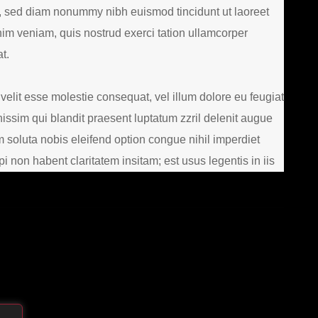
t, sed diam nonummy nibh euismod tincidunt ut laoreet
im veniam, quis nostrud exerci tation ullamcorper
t.
 velit esse molestie consequat, vel illum dolore eu feugiat
gnissim qui blandit praesent luptatum zzril delenit augue
um soluta nobis eleifend option congue nihil imperdiet
non habent claritatem insitam; est usus legentis in iis