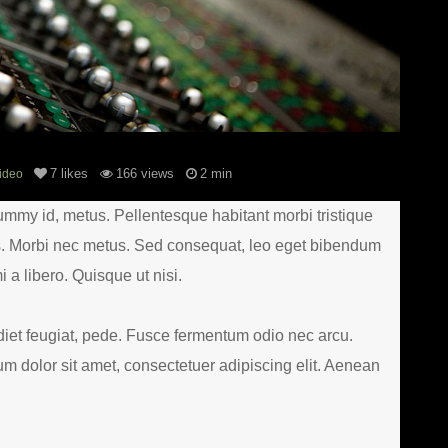
7
likes
166 views
2 min
ideo
ummy id, metus. Pellentesque habitant morbi tristique
s. Morbi nec metus. Sed consequat, leo eget bibendum
a libero. Quisque ut nisi.
rdiet feugiat, pede. Fusce fermentum odio nec arcu.
 dolor sit amet, consectetuer adipiscing elit. Aenean