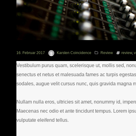
16. Februar 2017
Karsten Coincidence
Review
review
,
v
Vestibulum purus quam, scelerisque ut, mollis sed, non
senectus et netus et malesuada fames ac turpis egesta
sodales, augue velit cursus nunc, quis gravida magna mi 
Nullam nulla eros, ultricies sit amet, nonummy id, impe
Maecenas nec odio et ante tincidunt tempus. Lorem ipsum
vulputate eleifend tellus.